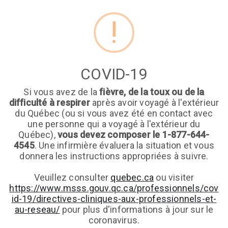
!
COVID-19
Si vous avez de la
fièvre, de la toux ou de la
difficulté à respirer
après avoir voyagé à l'extérieur
du Québec (ou si vous avez été en contact avec
une personne qui a voyagé à l'extérieur du
Québec),
vous devez composer le 1-877-644-
4545
. Une infirmière évaluera la situation et vous
Pierre Frantz
donnera les instructions appropriées à suivre.
PF
Médecine de Famille
Veuillez consulter
quebec.ca
ou visiter
https://www.msss.gouv.qc.ca/professionnels/cov
id-19/directives-cliniques-aux-professionnels-et-
au-reseau/
pour plus d'informations à jour sur le
Germain Francois
coronavirus.
GF