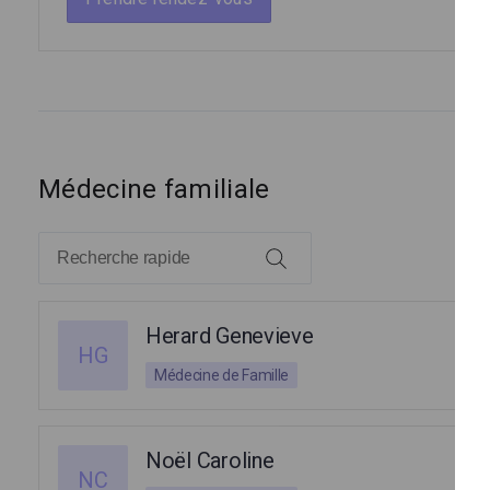
Médecine familiale
Herard Genevieve
HG
Médecine de Famille
Noël Caroline
NC