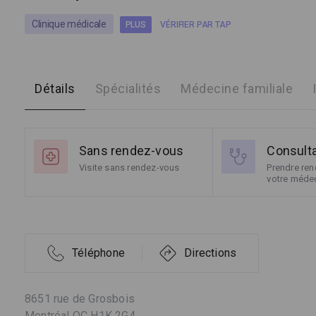
Clinique médicale
PLUS
VÉRIFIER PAR TAP
Détails
Spécialités
Médecine familiale
Sans rendez-vous
Consult
Visite sans rendez-vous
Prendre re
votre médec
Téléphone
Directions
8651 rue de Grosbois
Montréal QC H1K 2G4