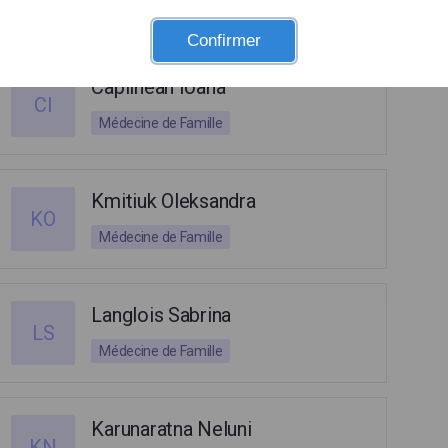
Médecine de Famille
Confirmer
Capilnean Ioana
CI
Médecine de Famille
Kmitiuk Oleksandra
KO
Médecine de Famille
Langlois Sabrina
LS
Médecine de Famille
Karunaratna Neluni
KN