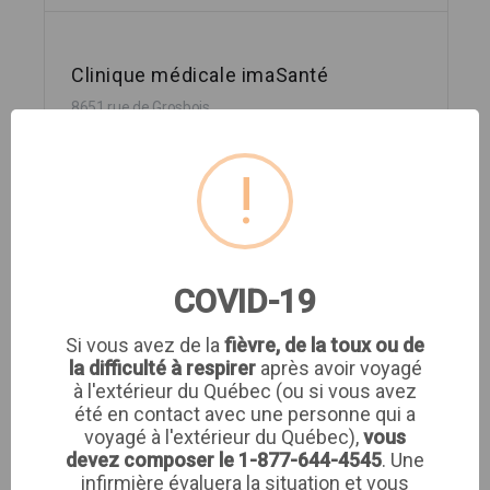
Clinique médicale imaSanté
8651 rue de Grosbois
Montréal,
!
CLINIQUE MEDIC ELLE
COVID-19
Si vous avez de la
fièvre, de la toux ou de
la difficulté à respirer
après avoir voyagé
CLINIQUE MEDIC ELLE
à l'extérieur du Québec (ou si vous avez
1980 Sherbrooke West suite 5th floor
été en contact avec une personne qui a
Montreal,
voyagé à l'extérieur du Québec),
vous
devez composer le 1-877-644-4545
. Une
infirmière évaluera la situation et vous