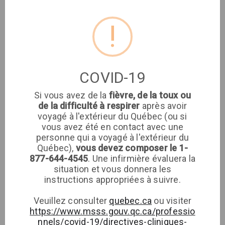
Adresse
!
Clinique médicale
imaSanté
COVID-19
Clinique médicale
Si vous avez de la
fièvre, de la toux ou
8651 rue de Grosbois
de la difficulté à respirer
après avoir
voyagé à l'extérieur du Québec (ou si
vous avez été en contact avec une
Téléphone
personne qui a voyagé à l'extérieur du
Québec),
vous devez composer le 1-
877-644-4545
. Une infirmière évaluera la
situation et vous donnera les
instructions appropriées à suivre.
Veuillez consulter
quebec.ca
ou visiter
https://www.msss.gouv.qc.ca/professio
nnels/covid-19/directives-cliniques-