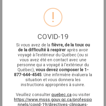
Adresse
!
Clinique médicale
imaSanté
COVID-19
Clinique médicale
Si vous avez de la
fièvre, de la toux ou
imaSanté
de la difficulté à respirer
après avoir
voyagé à l'extérieur du Québec (ou si
vous avez été en contact avec une
Téléphone
personne qui a voyagé à l'extérieur du
Québec),
vous devez composer le 1-
877-644-4545
. Une infirmière évaluera la
situation et vous donnera les
instructions appropriées à suivre.
Veuillez consulter
quebec.ca
ou visiter
https://www.msss.gouv.qc.ca/professio
nnels/covid-19/directives-cliniques-