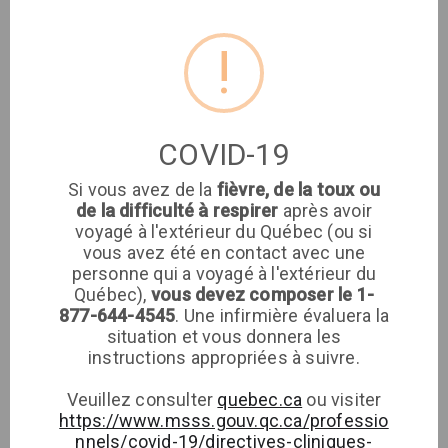
Adresse
!
Clinique médicale
imaSanté
COVID-19
Clinique médicale
Si vous avez de la
fièvre, de la toux ou
ImaSanté
de la difficulté à respirer
après avoir
voyagé à l'extérieur du Québec (ou si
vous avez été en contact avec une
Téléphone
personne qui a voyagé à l'extérieur du
Québec),
vous devez composer le 1-
877-644-4545
. Une infirmière évaluera la
situation et vous donnera les
instructions appropriées à suivre.
Veuillez consulter
quebec.ca
ou visiter
https://www.msss.gouv.qc.ca/professio
nnels/covid-19/directives-cliniques-